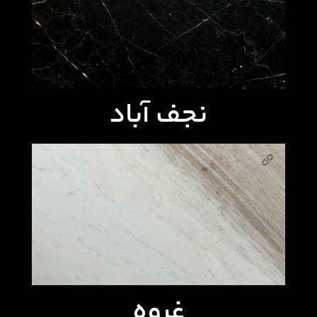
نجف آباد
غروه