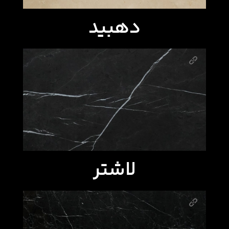
دهبید
لاشتر